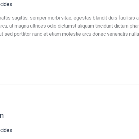
lcides
ttis sagittis, semper morbi vitae, egestas blandit duis facilisis
cu, ut magna ultrices odio dictumst aliquam tincidunt dictum phar
t sed porttitor nunc et etiam molestie arcu donec venenatis nulla
in
lcides