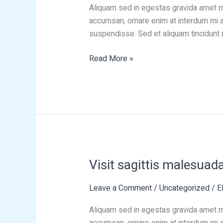
Aliquam sed in egestas gravida amet ma
accumsan, ornare enim at interdum mi ar
suspendisse. Sed et aliquam tincidunt u
Read More »
Visit sagittis malesuad
Visit
sagittis
Leave a Comment
/
Uncategorized
/
E
malesuada
vestibulum
Aliquam sed in egestas gravida amet ma
accumsan, ornare enim at interdum mi ar