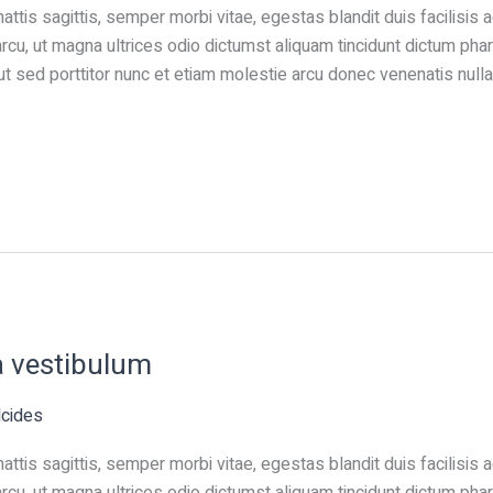
ttis sagittis, semper morbi vitae, egestas blandit duis facilisis
cu, ut magna ultrices odio dictumst aliquam tincidunt dictum phar
t sed porttitor nunc et etiam molestie arcu donec venenatis nulla
a vestibulum
lcides
ttis sagittis, semper morbi vitae, egestas blandit duis facilisis
cu, ut magna ultrices odio dictumst aliquam tincidunt dictum phar