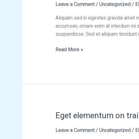
Leave a Comment
/
Uncategorized
/
E
morbi
wild
Aliquam sed in egestas gravida amet ma
accumsan, ornare enim at interdum mi ar
suspendisse. Sed et aliquam tincidunt u
Read More »
Eget elementum on tra
Eget
elementum
Leave a Comment
/
Uncategorized
/
E
on
train