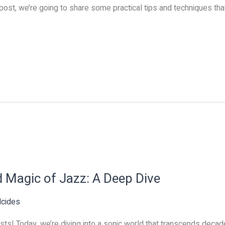
his post, we’re going to share some practical tips and techniques t
d Magic of Jazz: A Deep Dive
lcides
sts! Today, we’re diving into a sonic world that transcends decad