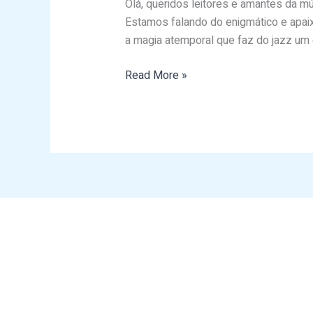
Olá, queridos leitores e amantes da m
do
Estamos falando do enigmático e apaixo
Jazz:
a magia atemporal que faz do jazz um 
Um
Olhar
Read More »
Profundo