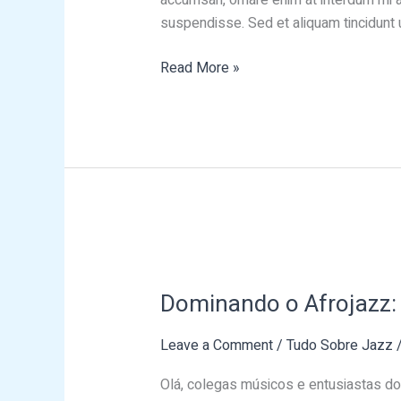
suspendisse. Sed et aliquam tincidunt u
Read More »
Dominando
o
Dominando o Afrojazz: 
Afrojazz:
Dicas
Leave a Comment
/
Tudo Sobre Jazz
Práticas
para
Olá, colegas músicos e entusiastas do
Melhorar