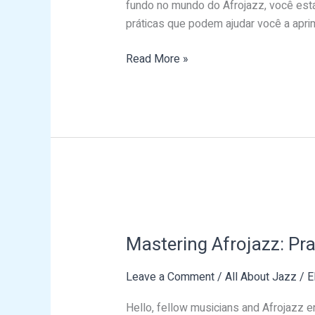
fundo no mundo do Afrojazz, você está
suas
práticas que podem ajudar você a apri
Habilidades
Read More »
Mastering
Afrojazz:
Mastering Afrojazz: Pra
Practical
Tips
Leave a Comment
/
All About Jazz
/
E
for
Improving
Hello, fellow musicians and Afrojazz en