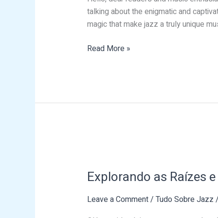
Jazz:
talking about the enigmatic and captivat
A
magic that make jazz a truly unique mus
Deep
Dive
Read More »
Explorando
as
Explorando as Raízes e
Raízes
e
Leave a Comment
/
Tudo Sobre Jazz
a
Magia