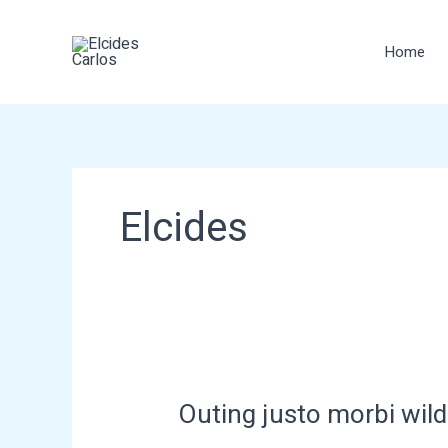
Skip
to
Home
content
Elcides
Outing justo morbi wild
Outing
justo