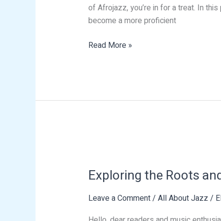
Your
of Afrojazz, you’re in for a treat. In t
Skills
become a more proficient
Read More »
Exploring
the
Exploring the Roots an
Roots
and
Leave a Comment
/
All About Jazz
/
E
Magic
of
Hello, dear readers and music enthusia