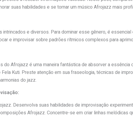
morar suas habilidades e se tornar um músico Afrojazz mais prof
s intrincados e diversos. Para dominar esse gênero, é essenci
 tocar e improvisar sobre padrões rítmicos complexos para apri
os do Afrojazz é uma maneira fantástica de absorver a essência 
ela Kuti. Preste atenção em sua fraseologia, técnicas de impr
harmonias do jazz.
ovisação:
rojazz. Desenvolva suas habilidades de improvisação experime
posições Afrojazz. Concentre-se em criar linhas melódicas qu