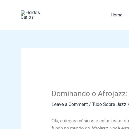
Skip
to
Home
content
Dominando o Afrojazz: 
Leave a Comment
/
Tudo Sobre Jazz
/
Olá, colegas músicos e entusiastas do
fundo no mundo do Afrojazz, você está