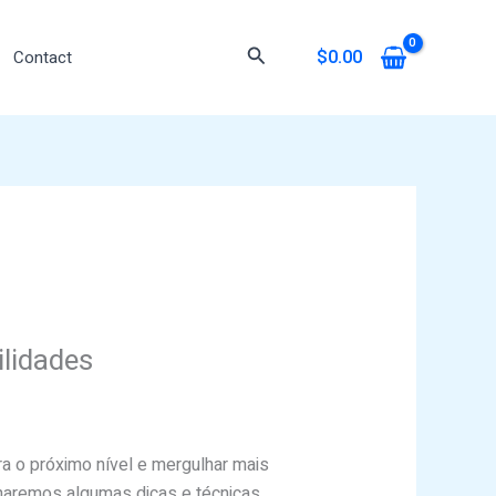
Search
$
0.00
Contact
ilidades
ra o próximo nível e mergulhar mais
lharemos algumas dicas e técnicas