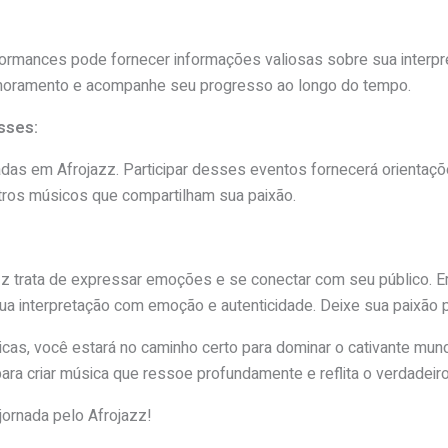
formances pode fornecer informações valiosas sobre sua interp
rimoramento e acompanhe seu progresso ao longo do tempo.
asses:
das em Afrojazz. Participar desses eventos fornecerá orientaçõ
tros músicos que compartilham sua paixão.
zz trata de expressar emoções e se conectar com seu público. E
ua interpretação com emoção e autenticidade. Deixe sua paixão p
cas, você estará no caminho certo para dominar o cativante mund
ara criar música que ressoe profundamente e reflita o verdadeiro
jornada pelo Afrojazz!