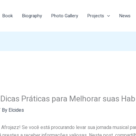
Book
Biography
Photo Gallery
Projects
News
Dicas Práticas para Melhorar suas Hab
 By
Elcides
 Afrojazz! Se você está procurando levar sua jornada musical pa
 prestes a receber informações valiosas. Neste post, comparti